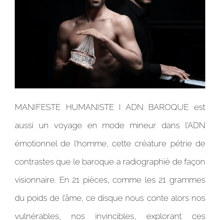
MANIFESTE HUMANISTE I ADN BAROQUE est
aussi un voyage en mode mineur dans l’ADN
émotionnel de l’homme, cette créature pétrie de
contrastes que le baroque a radiographié de façon
visionnaire. En 21 pièces, comme les 21 grammes
du poids de l’âme, ce disque nous conte alors nos
vulnérables, nos invincibles, explorant ces